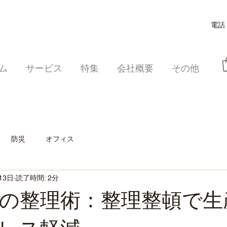
電話：
ム
サービス
特集
会社概要
その他
防災
オフィス
13日
読了時間: 2分
の整理術：整理整頓で生