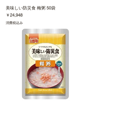
美味しい防災食 梅粥 50袋
価格
￥24,948
消費税込み
美味しい防災食 鮭粥 50袋
価格
￥25,488
消費税込み