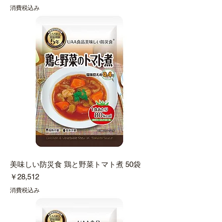
消費税込み
美味しい防災食 鶏と野菜トマト煮 50袋
価格
￥28,512
消費税込み