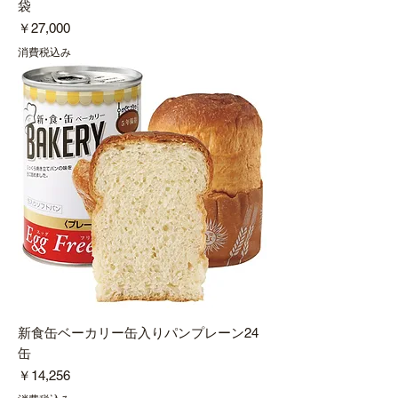
袋
価格
￥27,000
消費税込み
新食缶ベーカリー缶入りパンプレーン24
缶
価格
￥14,256