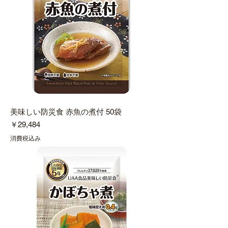
美味しい防災食 赤魚の煮付 50袋
価格
￥29,484
消費税込み