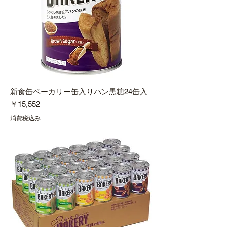
新食缶ベーカリー缶入りパン黒糖24缶入
価格
￥15,552
消費税込み