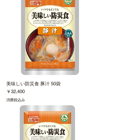
美味しい防災食 豚汁 50袋
価格
￥32,400
消費税込み