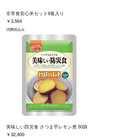
非常食安心米セット9食入り
価格
￥3,564
消費税込み
美味しい防災食 さつま芋レモン煮 50袋
価格
￥32,400