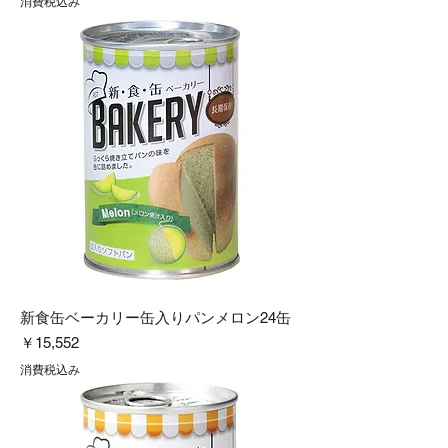
消費税込み
新食缶ベーカリー缶入りパンメロン24缶
価格
￥15,552
消費税込み