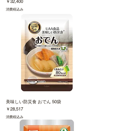
価格
￥32,400
消費税込み
美味しい防災食 おでん 50袋
価格
￥28,517
消費税込み