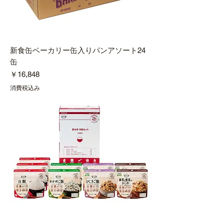
新食缶ベーカリー缶入りパンアソート24
缶
価格
￥16,848
消費税込み