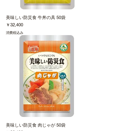
美味しい防災食 牛丼の具 50袋
価格
￥32,400
消費税込み
美味しい防災食 肉じゃが 50袋