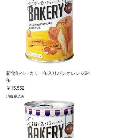
新食缶ベーカリー缶入りパンオレンジ24
缶
価格
￥15,552
消費税込み