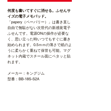
何度も書いてすぐに消せる。ふせんサ
イズの電子メモパッド。
「papery（ペーパリー）」は書き直し
自由で無駄がない次世代の新感覚電子
ふせんです。電源ONの操作が必要な
く、思い立った時いつでもすぐに書き
始められます。0.5ｍｍの薄さで紙のよ
うに柔らかく重ねて保管も可能。マグ
ネット内蔵でスチール面にペタッと貼
れます。
メーカー：キングジム
型番：BB-18S-S2A
商品の詳細
外形寸法
本体(BB-18S)：