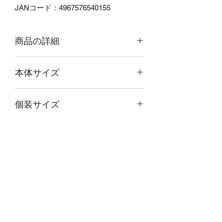
JANコード：4967576540155
商品の詳細
ノーズフィット：有
本体サイズ
サイズ：ふつう
色：ホワイト
1枚寸法：約縦90×横175ｍｍ
幅
215
奥行き
105
個装サイズ
耳かけ部：丸ゴム
（mm）
（mm）
仕様：3層・ダブルΩ（オメガ）プ
リーツ型・個別包装無
幅
215
奥行き
105
高さ
90
重量
300
種別：ふつう
（mm）
（mm）
（mm）
（ｇ）
材質：本体・フィルター＝ポリプロ
ピレン、ノーズフィッター＝ポリエ
高さ
90
重量
300
チレン、耳ひも＝ポリウレタン、ポ
（mm）
（ｇ）
リエステル
原産国：中国製
個装入り
1
捕集効率：BFE＝99％、PFE＝
数
99％、VFE= 99％／花粉・ほこり・