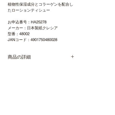
植物性保湿成分とコラーゲンを配合し
たローションティシュー
お申込番号：HA25278
メーカー：日本製紙クレシア
型番：48002
JANコード：4901750480028
商品の詳細
メー
日本製
ブ
Kleenex（ク
カー
紙クレ
ラ
リネック
名
シア
ン
ス）
ド
名
シリ
肌うる
カ
ホワイト