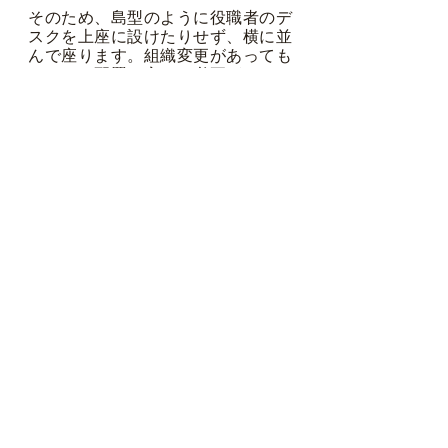
そのため、島型のように役職者のデ
スクを上座に設けたりせず、横に並
んで座ります。組織変更があっても
デスクの配置を変える必要がなく、
従業員が別のオフィステーブルに移
るだけですみます。
ユニバーサルレイアウトは、単体デ
スクとフリーアドレスの中間ともい
えるレイアウトです。
フリーアドレスは自分の席を決めず
に、その時々で好きな場所で仕事を
しますが、ユニバーサルレイアウト
の席は固定です。パネルをしつらえ
たり、付属の備品で単体デスクのよ
うにアレンジできるものもありま
す。人員が増えたときはテーブルを
継ぎ足すこともできます。
ブログ
オフィス