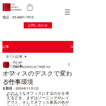
電話：03-6661-7915
お問い合わせ
記事
全ての記事
ITO OP
全ての記事
2021年8月26日
読了時間: 5分
オフィスのデスクで変わ
ブログ
る仕事環境
お知らせ
防災
更新日：
2024年11月1日
どのようなオフィスにするのかを考
オフィス
えるとき、まずはゾーニングやレイ
アウト、そしてオフィス家具の色や