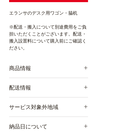
エランサのデスク用ワゴン・脇机
※配送・搬入について別途費用をご負
担いただくことがございます。配送・
搬入設置料について購入前にご確認く
ださい。
商品情報
サイズ／幅395×奥行550×高616mm
配送情報
質量／22.7kg
耐荷重／約40kg（天板）
メーカー直送品（メーカーから直接お
部材／本体：スチール（粉体塗
サービス対象外地域
届けいたします。）
装）
天板：パーティクルボード・メラミ
北海道、沖縄県、全国の離島には、商
ン化粧板
納品日について
品をお届けできません。
付属品／ 仕切板2枚、ペントレー1
（上記以外の本州・四国・九州の一部
個