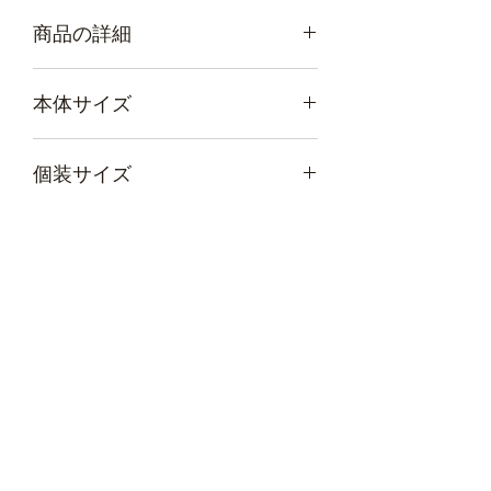
商品の詳細
●本体サイズ：約２１３０ｍｍ×１３７
本体サイズ
０ｍｍ
●個装サイズ：約１００ｍｍ×１２０ｍ
幅 2130mm × 奥行き 1370mm × 高さ
ｍ×１２ｍｍ
個装サイズ
1mm 重量 51g
●質量：約５１ｇ
●材質：アルミ蒸着ポリエステル（Ｐ
幅 100mm × 奥行き 120mm × 高さ
ＥＴ）
12mm 重量 51g