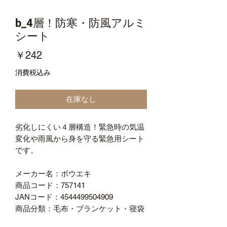
b_4層！防寒・防風アルミ
シート
価
￥242
格
消費税込み
在庫なし
劣化しにくい４層構造！緊急時の気温
変化や雨風から身を守る緊急用シート
です。
メーカー名：ボウエキ
商品コード：757141
JANコード：4544499504909
商品分類：毛布・ブランケット・寝袋