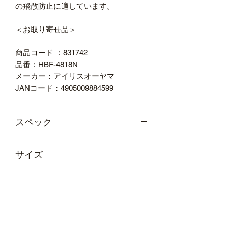
の飛散防止に適しています。
＜お取り寄せ品＞
商品コード ：831742
品番：HBF-4818N
メーカー：アイリスオーヤマ
JANコード：4905009884599
スペック
●寸法：480×1800mm
サイズ
●質量：107g
●フィルム厚：50μ
本体サイズ
●材質：PET／UV99％以上カット
幅
480
奥行き
1
（mm）
（mm）
高さ
1800
重量
107