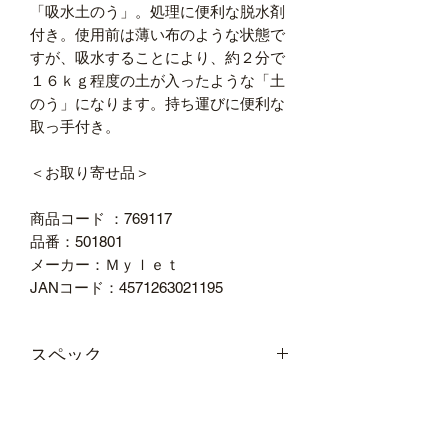
「吸水土のう」。処理に便利な脱水剤
付き。使用前は薄い布のような状態で
すが、吸水することにより、約２分で
１６ｋｇ程度の土が入ったような「土
のう」になります。持ち運びに便利な
取っ手付き。
＜お取り寄せ品＞
商品コード ：769117
品番：501801
メーカー：Ｍｙｌｅｔ
JANコード：4571263021195
スペック
●質量：（吸水前約）0.25kg、（吸水
サイズ
後約）16kg
●給水前外形寸法（幅）[mm]：600