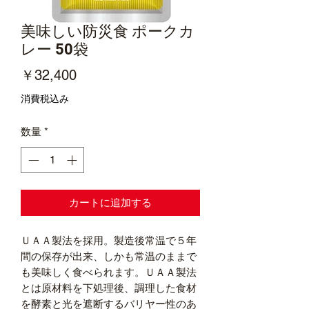
美味しい防災食 ポークカ
レー 50袋
価
￥32,400
格
消費税込み
数量
*
カートに追加する
ＵＡＡ製法を採用。製造後常温で５年
間の保存が出来、しかも常温のままで
も美味しく食べられます。ＵＡＡ製法
とは原材料を下処理後、調理した食材
を酵素と光を遮断するバリヤー性のあ