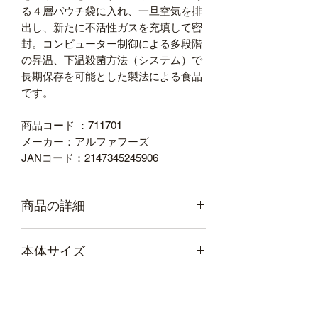
る４層パウチ袋に入れ、一旦空気を排
出し、新たに不活性ガスを充填して密
封。コンピューター制御による多段階
の昇温、下温殺菌方法（システム）で
長期保存を可能とした製法による食品
です。
商品コード ：711701
メーカー：アルファフーズ
JANコード：2147345245906
商品の詳細
●入数：50袋
本体サイズ
●内容量：200g
●賞味期限：5年（製造後半年以内の商
品をお届けします。）
幅
140
奥行き
210
個装サイズ
●外装箱寸法（幅）[mm]：450
（mm）
（mm）
●外装箱寸法（奥）[mm]：295