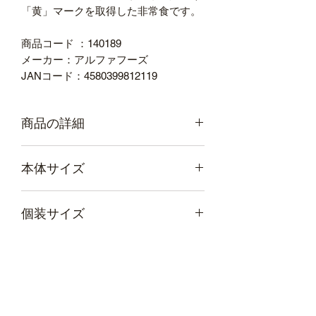
「黄」マークを取得した非常食です。
商品コード ：140189
メーカー：アルファフーズ
JANコード：4580399812119
商品の詳細
●入数：50袋
本体サイズ
●内容量：45g
●賞味期限：5年（製造後半年以内の商
品をお届けします。）
幅
180
奥行き
130
個装サイズ
●外装箱寸法（幅）[mm]：450
（mm）
（mm）
●外装箱寸法（奥）[mm]：295
●外装箱寸法（高）[mm]：210
幅
450
奥行き
295
高さ
20
重量
52
●外装箱質量[kg]：3.2
（mm）
（mm）
（mm）
（ｇ）
●カロリー[kcal]：90
●種別：あじのムース
高さ
210
重量
3200
●カロリーは1袋あたりの数値です。
（mm）
（ｇ）