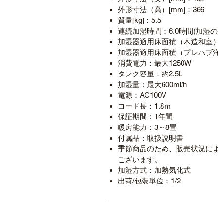
外形寸法（高）[mm]：366
質量[kg]：5.5
連続加湿時間：6.0時間(加湿の
加湿器適用床面積（木造和室）
加湿器適用床面積（プレハブ洋
消費電力：最大1250W
タンク容量：約2.5L
加湿量：最大600ml/h
電源：AC100V
コード長：1.8ｍ
保証期間：1年間
暖房能力：3～8畳
付属品：取扱説明書
季節商品のため、販売状況に
ございます。
加湿方式：加熱気化式
出荷/包装単位：1/2