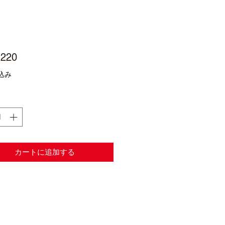
価
220
格
込み
カートに追加する