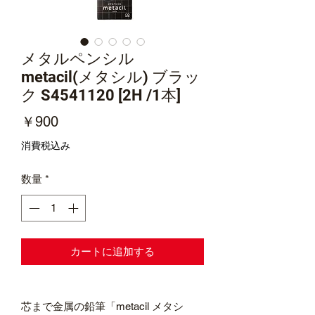
メタルペンシル
metacil(メタシル) ブラッ
ク S4541120 [2H /1本]
価
￥900
格
消費税込み
数量
*
カートに追加する
芯まで金属の鉛筆「metacil メタシ