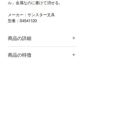
ル」金属なのに書けて消せる。
メーカー：サンスター文具
型番：S4541120
商品の詳細
硬度(濃さ)
2H
商品の特徴
入り数
1本
芯が黒鉛を含んだ特殊合金で作られ
ており､筆記時に紙との摩擦で生じ
る黒鉛と合金の粒子が紙に付着する
ことで筆跡になる筆記具です｡
芯の摩耗が著しく少ないため、削ら
なくても長い時間書き続けることが
できます。筆記に集中できるため、
速書きなどにも最適です。
軸から芯まで全てが金属でできてい