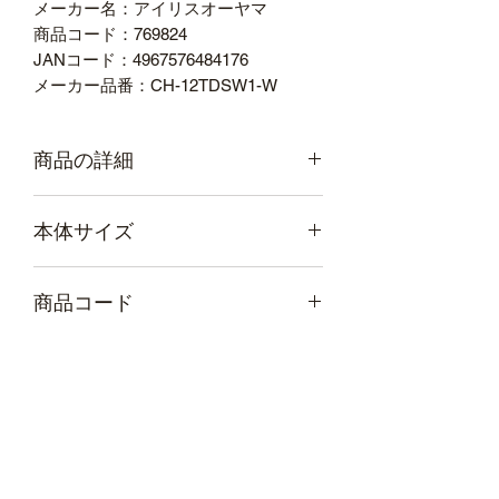
メーカー名：アイリスオーヤマ
商品コード：769824
JANコード：4967576484176
メーカー品番：CH-12TDSW1-W
商品の詳細
質量［ｋｇ］：２．９
本体サイズ
消費電力（強）使用時：１２００Ｗ
消費電力：最大１２００Ｗ
幅 260mm × 奥行き 185mm × 高さ
電源：ＡＣ１００Ｖ
商品コード
410mm
コード長：１．８ｍ
重量 2,865g
保証期間：１年間
769824
暖房能力：６～８畳
付属品：取扱説明書
注意事項：季節商品のため、販売状
況によりカタログ有効期間中に販売
が終了する場合がございます。
風量調節：３段階