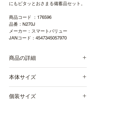
にもピタッとおさまる備蓄品セット。
商品コード ：176596
品番：N270J
メーカー：スマートバリュー
JANコード：4547345057970
商品の詳細
外形寸法（幅）[mm]：100
本体サイズ
外形寸法（奥）[mm]：225
外形寸法（高）[mm]：310
質量[kg]：（1箱あたり）約2.8
幅
225
奥行き
100
個装サイズ
セット内容：7年保存水500mL×2、
（mm）
（mm）
7年保存さくっとクッキー（プレー
ン×2、チョコ×2、豆乳×2）、7年保
幅
230
奥行き
100
高さ
310
重量
2800
存リゾット（和風ツナ×1、カレー
（mm）
（mm）
（mm）
（ｇ）
×1、トマト×1）スプーン付、アル
ミブランケット×1、非常用トイレ5
高さ
310
重量
2800