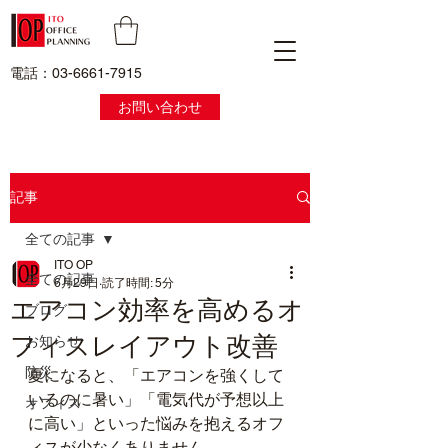
電話：03-6661-7915
お問い合わせ
記事
全ての記事
ITO OP
全ての記事
6月29日
読了時間: 5分
エアコン効率を高めるオ
ブログ
フィスレイアウト改善
お知らせ
防災
夏になると、「エアコンを強くして
いるのに暑い」「電気代が予想以上
オフィス
に高い」といった悩みを抱えるオフ
ィスが少なくありません。